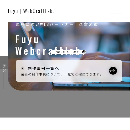
医療に強いWebパートナー｜
Fuyu | WebCraftLab.
医療に強いWEBパートナー｜久留米市
Fuyu
Webcraftlab.
Scroll
制作事例一覧へ
過去の制作事例について、一覧でご確認できます。