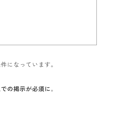
条件になっています。
上での掲示が必須に
。